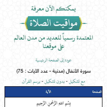
عودة إلى الصفحة الرئيسية
سورة الأنفال (مدنية - عدد الآيات : 75)
مع تشكيل
-
بدون تشكيل
-
برسم القرآن
الصفحة
الآية
بِسْمِ اللهِ الرَّحْمنِ الرَّحِيمِ