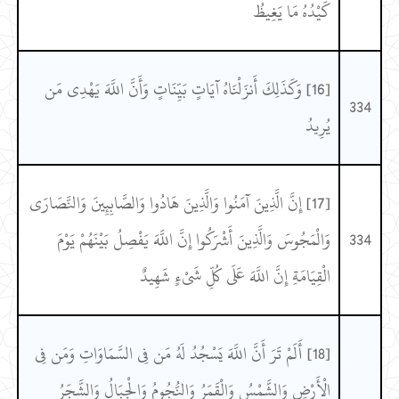
كَيْدُهُ مَا يَغِيظُ
[16] وَكَذَلِكَ أَنزَلْنَاهُ آيَاتٍ بَيِّنَاتٍ وَأَنَّ اللَّهَ يَهْدِي مَن
334
يُرِيدُ
[17] إِنَّ الَّذِينَ آمَنُوا وَالَّذِينَ هَادُوا وَالصَّابِئِينَ وَالنَّصَارَى
334
وَالْمَجُوسَ وَالَّذِينَ أَشْرَكُوا إِنَّ اللَّهَ يَفْصِلُ بَيْنَهُمْ يَوْمَ
الْقِيَامَةِ إِنَّ اللَّهَ عَلَى كُلِّ شَيْءٍ شَهِيدٌ
[18] أَلَمْ تَرَ أَنَّ اللَّهَ يَسْجُدُ لَهُ مَن فِي السَّمَاوَاتِ وَمَن فِي
الْأَرْضِ وَالشَّمْسُ وَالْقَمَرُ وَالنُّجُومُ وَالْجِبَالُ وَالشَّجَرُ