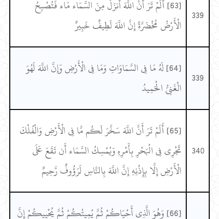
[63] أَلَمْ تَرَ أَنَّ اللَّهَ أَنزَلَ مِنَ السَّمَاء مَاء فَتُصْبِحُ
339
الْأَرْضُ مُخْضَرَّةً إِنَّ اللَّهَ لَطِيفٌ خَبِيرٌ
[64] لَهُ مَا فِي السَّمَاوَاتِ وَمَا فِي الْأَرْضِ وَإِنَّ اللَّهَ لَهُوَ
339
الْغَنِيُّ الْحَمِيدُ
[65] أَلَمْ تَرَ أَنَّ اللَّهَ سَخَّرَ لَكُم مَّا فِي الْأَرْضِ وَالْفُلْكَ
340
تَجْرِي فِي الْبَحْرِ بِأَمْرِهِ وَيُمْسِكُ السَّمَاء أَن تَقَعَ عَلَى
الْأَرْضِ إِلَّا بِإِذْنِهِ إِنَّ اللَّهَ بِالنَّاسِ لَرَؤُوفٌ رَّحِيمٌ
[66] وَهُوَ الَّذِي أَحْيَاكُمْ ثُمَّ يُمِيتُكُمْ ثُمَّ يُحْيِيكُمْ إِنَّ