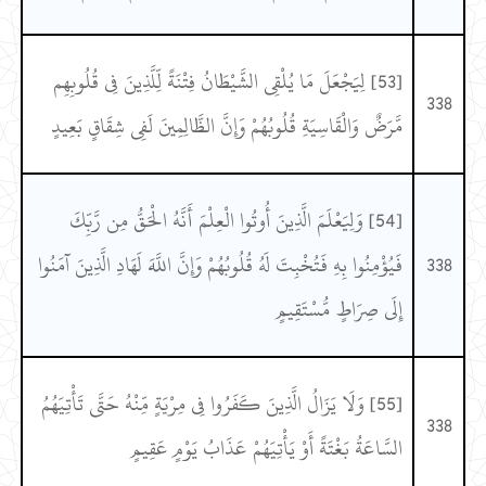
[53] لِيَجْعَلَ مَا يُلْقِي الشَّيْطَانُ فِتْنَةً لِّلَّذِينَ فِي قُلُوبِهِم
338
مَّرَضٌ وَالْقَاسِيَةِ قُلُوبُهُمْ وَإِنَّ الظَّالِمِينَ لَفِي شِقَاقٍ بَعِيدٍ
[54] وَلِيَعْلَمَ الَّذِينَ أُوتُوا الْعِلْمَ أَنَّهُ الْحَقُّ مِن رَّبِّكَ
338
فَيُؤْمِنُوا بِهِ فَتُخْبِتَ لَهُ قُلُوبُهُمْ وَإِنَّ اللَّهَ لَهَادِ الَّذِينَ آمَنُوا
إِلَى صِرَاطٍ مُّسْتَقِيمٍ
[55] وَلَا يَزَالُ الَّذِينَ كَفَرُوا فِي مِرْيَةٍ مِّنْهُ حَتَّى تَأْتِيَهُمُ
338
السَّاعَةُ بَغْتَةً أَوْ يَأْتِيَهُمْ عَذَابُ يَوْمٍ عَقِيمٍ