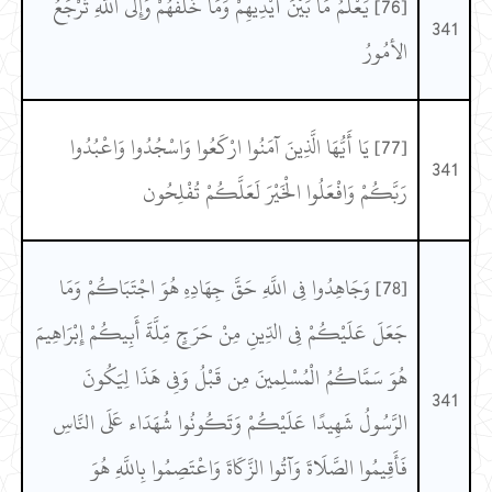
[76] يَعْلَمُ مَا بَيْنَ أَيْدِيهِمْ وَمَا خَلْفَهُمْ وَإِلَى اللَّهِ تُرْجَعُ
341
الأمُورُ
[77] يَا أَيُّهَا الَّذِينَ آمَنُوا ارْكَعُوا وَاسْجُدُوا وَاعْبُدُوا
341
رَبَّكُمْ وَافْعَلُوا الْخَيْرَ لَعَلَّكُمْ تُفْلِحُون
[78] وَجَاهِدُوا فِي اللَّهِ حَقَّ جِهَادِهِ هُوَ اجْتَبَاكُمْ وَمَا
جَعَلَ عَلَيْكُمْ فِي الدِّينِ مِنْ حَرَجٍ مِّلَّةَ أَبِيكُمْ إِبْرَاهِيمَ
هُوَ سَمَّاكُمُ الْمُسْلِمينَ مِن قَبْلُ وَفِي هَذَا لِيَكُونَ
341
الرَّسُولُ شَهِيدًا عَلَيْكُمْ وَتَكُونُوا شُهَدَاء عَلَى النَّاسِ
فَأَقِيمُوا الصَّلَاةَ وَآتُوا الزَّكَاةَ وَاعْتَصِمُوا بِاللَّهِ هُوَ