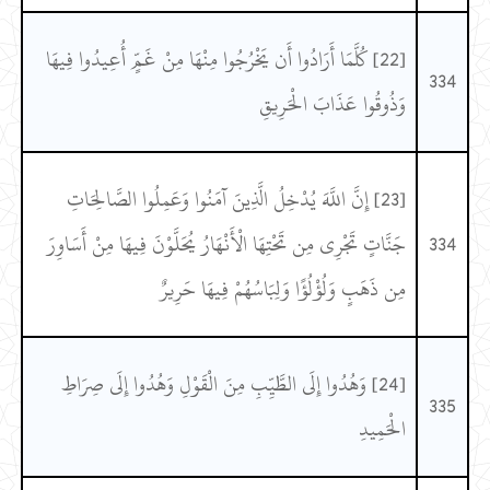
[22] كُلَّمَا أَرَادُوا أَن يَخْرُجُوا مِنْهَا مِنْ غَمٍّ أُعِيدُوا فِيهَا
334
وَذُوقُوا عَذَابَ الْحَرِيقِ
[23] إِنَّ اللَّهَ يُدْخِلُ الَّذِينَ آمَنُوا وَعَمِلُوا الصَّالِحَاتِ
334
جَنَّاتٍ تَجْرِي مِن تَحْتِهَا الْأَنْهَارُ يُحَلَّوْنَ فِيهَا مِنْ أَسَاوِرَ
مِن ذَهَبٍ وَلُؤْلُؤًا وَلِبَاسُهُمْ فِيهَا حَرِيرٌ
[24] وَهُدُوا إِلَى الطَّيِّبِ مِنَ الْقَوْلِ وَهُدُوا إِلَى صِرَاطِ
335
الْحَمِيدِ