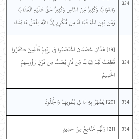
334
وَالدَّوَابُّ وَكَثِيرٌ مِّنَ النَّاسِ وَكَثِيرٌ حَقَّ عَلَيْهِ الْعَذَابُ
وَمَن يُهِنِ اللَّهُ فَمَا لَهُ مِن مُّكْرِمٍ إِنَّ اللَّهَ يَفْعَلُ مَا يَشَاء
[19] هَذَانِ خَصْمَانِ اخْتَصَمُوا فِي رَبِّهِمْ فَالَّذِينَ كَفَرُوا
334
قُطِّعَتْ لَهُمْ ثِيَابٌ مِّن نَّارٍ يُصَبُّ مِن فَوْقِ رُؤُوسِهِمُ
الْحَمِيمُ
334
[20] يُصْهَرُ بِهِ مَا فِي بُطُونِهِمْ وَالْجُلُودُ
334
[21] وَلَهُم مَّقَامِعُ مِنْ حَدِيدٍ