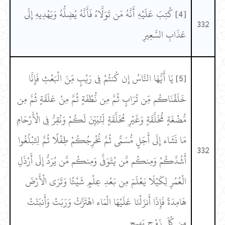
[4] كُتِبَ عَلَيْهِ أَنَّهُ مَن تَوَلَّاهُ فَأَنَّهُ يُضِلُّهُ وَيَهْدِيهِ إِلَى
332
عَذَابِ السَّعِيرِ
[5] يَا أَيُّهَا النَّاسُ إِن كُنتُمْ فِي رَيْبٍ مِّنَ الْبَعْثِ فَإِنَّا
خَلَقْنَاكُم مِّن تُرَابٍ ثُمَّ مِن نُّطْفَةٍ ثُمَّ مِنْ عَلَقَةٍ ثُمَّ مِن
مُّضْغَةٍ مُّخَلَّقَةٍ وَغَيْرِ مُخَلَّقَةٍ لِّنُبَيِّنَ لَكُمْ وَنُقِرُّ فِي الْأَرْحَامِ
مَا نَشَاء إِلَى أَجَلٍ مُّسَمًّى ثُمَّ نُخْرِجُكُمْ طِفْلًا ثُمَّ لِتَبْلُغُوا
332
أَشُدَّكُمْ وَمِنكُم مَّن يُتَوَفَّى وَمِنكُم مَّن يُرَدُّ إِلَى أَرْذَلِ
الْعُمُرِ لِكَيْلَا يَعْلَمَ مِن بَعْدِ عِلْمٍ شَيْئًا وَتَرَى الْأَرْضَ
هَامِدَةً فَإِذَا أَنزَلْنَا عَلَيْهَا الْمَاء اهْتَزَّتْ وَرَبَتْ وَأَنبَتَتْ
مِن كُلِّ زَوْجٍ بَهِيجٍ