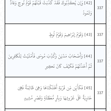
[42] وَإِن يُكَذِّبُوكَ فَقَدْ كَذَّبَتْ قَبْلَهُمْ قَوْمُ نُوحٍ وَعَادٌ
337
وَثَمُودُ
337
[43] وَقَوْمُ إِبْرَاهِيمَ وَقَوْمُ لُوطٍ
[44] وَأَصْحَابُ مَدْيَنَ وَكُذِّبَ مُوسَى فَأَمْلَيْتُ لِلْكَافِرِينَ
337
ثُمَّ أَخَذْتُهُمْ فَكَيْفَ كَانَ نَكِيرِ
[45] فَكَأَيِّن مِّن قَرْيَةٍ أَهْلَكْنَاهَا وَهِيَ ظَالِمَةٌ فَهِيَ
337
خَاوِيَةٌ عَلَى عُرُوشِهَا وَبِئْرٍ مُّعَطَّلَةٍ وَقَصْرٍ مَّشِيدٍ