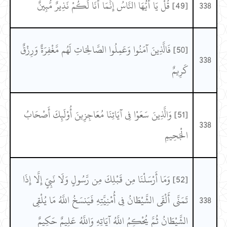
338
[49] قُلْ يَا أَيُّهَا النَّاسُ إِنَّمَا أَنَا لَكُمْ نَذِيرٌ مُّبِينٌ
[50] فَالَّذِينَ آمَنُوا وَعَمِلُوا الصَّالِحَاتِ لَهُم مَّغْفِرَةٌ وَرِزْقٌ
338
كَرِيمٌ
[51] وَالَّذِينَ سَعَوْا فِي آيَاتِنَا مُعَاجِزِينَ أُوْلَئِكَ أَصْحَابُ
338
الْجَحِيمِ
[52] وَمَا أَرْسَلْنَا مِن قَبْلِكَ مِن رَّسُولٍ وَلَا نَبِيٍّ إِلَّا إِذَا
338
تَمَنَّى أَلْقَى الشَّيْطَانُ فِي أُمْنِيَّتِهِ فَيَنسَخُ اللَّهُ مَا يُلْقِي
الشَّيْطَانُ ثُمَّ يُحْكِمُ اللَّهُ آيَاتِهِ وَاللَّهُ عَلِيمٌ حَكِيمٌ