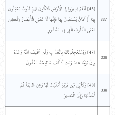
[46] أَفَلَمْ يَسِيرُوا فِي الْأَرْضِ فَتَكُونَ لَهُمْ قُلُوبٌ يَعْقِلُونَ
337
بِهَا أَوْ آذَانٌ يَسْمَعُونَ بِهَا فَإِنَّهَا لَا تَعْمَى الْأَبْصَارُ وَلَكِن
تَعْمَى الْقُلُوبُ الَّتِي فِي الصُّدُورِ
[47] وَيَسْتَعْجِلُونَكَ بِالْعَذَابِ وَلَن يُخْلِفَ اللَّهُ وَعْدَهُ
338
وَإِنَّ يَوْمًا عِندَ رَبِّكَ كَأَلْفِ سَنَةٍ مِّمَّا تَعُدُّونَ
[48] وَكَأَيِّن مِّن قَرْيَةٍ أَمْلَيْتُ لَهَا وَهِيَ ظَالِمَةٌ ثُمَّ
338
أَخَذْتُهَا وَإِلَيَّ الْمَصِيرُ