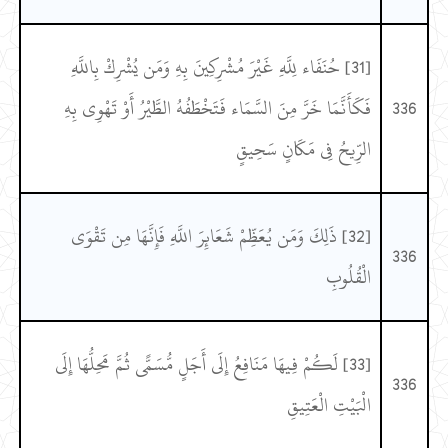
[31] حُنَفَاء لِلَّهِ غَيْرَ مُشْرِكِينَ بِهِ وَمَن يُشْرِكْ بِاللَّهِ
336
فَكَأَنَّمَا خَرَّ مِنَ السَّمَاء فَتَخْطَفُهُ الطَّيْرُ أَوْ تَهْوِي بِهِ
الرِّيحُ فِي مَكَانٍ سَحِيقٍ
[32] ذَلِكَ وَمَن يُعَظِّمْ شَعَائِرَ اللَّهِ فَإِنَّهَا مِن تَقْوَى
336
الْقُلُوبِ
[33] لَكُمْ فِيهَا مَنَافِعُ إِلَى أَجَلٍ مُّسَمًّى ثُمَّ مَحِلُّهَا إِلَى
336
الْبَيْتِ الْعَتِيقِ