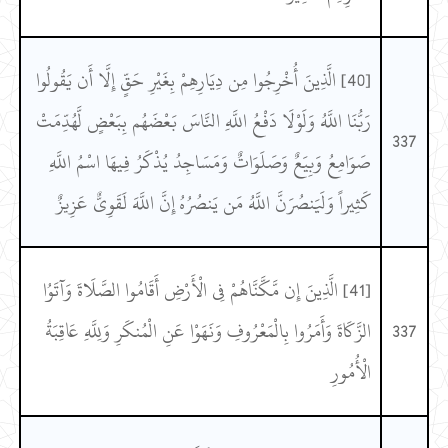
[40] الَّذِينَ أُخْرِجُوا مِن دِيَارِهِمْ بِغَيْرِ حَقٍّ إِلَّا أَن يَقُولُوا
رَبُّنَا اللَّهُ وَلَوْلَا دَفْعُ اللَّهِ النَّاسَ بَعْضَهُم بِبَعْضٍ لَّهُدِّمَتْ
337
صَوَامِعُ وَبِيَعٌ وَصَلَوَاتٌ وَمَسَاجِدُ يُذْكَرُ فِيهَا اسْمُ اللَّهِ
كَثِيراً وَلَيَنصُرَنَّ اللَّهُ مَن يَنصُرُهُ إِنَّ اللَّهَ لَقَوِيٌّ عَزِيزٌ
[41] الَّذِينَ إِن مَّكَّنَّاهُمْ فِي الْأَرْضِ أَقَامُوا الصَّلَاةَ وَآتَوُا
337
الزَّكَاةَ وَأَمَرُوا بِالْمَعْرُوفِ وَنَهَوْا عَنِ الْمُنكَرِ وَلِلَّهِ عَاقِبَةُ
الْأُمُورِ