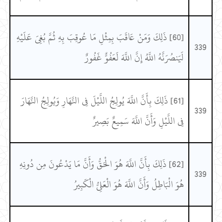
[60] ذَلِكَ وَمَنْ عَاقَبَ بِمِثْلِ مَا عُوقِبَ بِهِ ثُمَّ بُغِيَ عَلَيْهِ
339
لَيَنصُرَنَّهُ اللَّهُ إِنَّ اللَّهَ لَعَفُوٌّ غَفُورٌ
[61] ذَلِكَ بِأَنَّ اللَّهَ يُولِجُ اللَّيْلَ فِي النَّهَارِ وَيُولِجُ النَّهَارَ
339
فِي اللَّيْلِ وَأَنَّ اللَّهَ سَمِيعٌ بَصِيرٌ
[62] ذَلِكَ بِأَنَّ اللَّهَ هُوَ الْحَقُّ وَأَنَّ مَا يَدْعُونَ مِن دُونِهِ
339
هُوَ الْبَاطِلُ وَأَنَّ اللَّهَ هُوَ الْعَلِيُّ الْكَبِيرُ