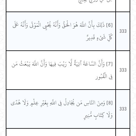
[6] ذَلِكَ بِأَنَّ اللَّهَ هُوَ الْحَقُّ وَأَنَّهُ يُحْيِي الْمَوْتَى وَأَنَّهُ عَلَى
333
كُلِّ شَيْءٍ قَدِيرٌ
[7] وَأَنَّ السَّاعَةَ آتِيَةٌ لَّا رَيْبَ فِيهَا وَأَنَّ اللَّهَ يَبْعَثُ مَن
333
فِي الْقُبُور
[8] وَمِنَ النَّاسِ مَن يُجَادِلُ فِي اللَّهِ بِغَيْرِ عِلْمٍ وَلَا هُدًى
333
وَلَا كِتَابٍ مُّنِيرٍ