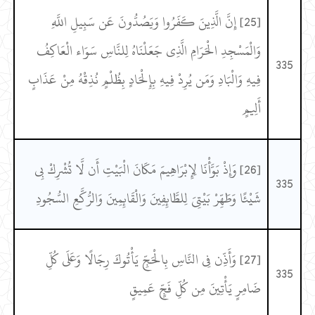
[25] إِنَّ الَّذِينَ كَفَرُوا وَيَصُدُّونَ عَن سَبِيلِ اللَّهِ
وَالْمَسْجِدِ الْحَرَامِ الَّذِي جَعَلْنَاهُ لِلنَّاسِ سَوَاء الْعَاكِفُ
335
فِيهِ وَالْبَادِ وَمَن يُرِدْ فِيهِ بِإِلْحَادٍ بِظُلْمٍ نُذِقْهُ مِنْ عَذَابٍ
أَلِيمٍ
[26] وَإِذْ بَوَّأْنَا لِإِبْرَاهِيمَ مَكَانَ الْبَيْتِ أَن لَّا تُشْرِكْ بِي
335
شَيْئًا وَطَهِّرْ بَيْتِيَ لِلطَّائِفِينَ وَالْقَائِمِينَ وَالرُّكَّعِ السُّجُودِ
[27] وَأَذِّن فِي النَّاسِ بِالْحَجِّ يَأْتُوكَ رِجَالًا وَعَلَى كُلِّ
335
ضَامِرٍ يَأْتِينَ مِن كُلِّ فَجٍّ عَمِيقٍ