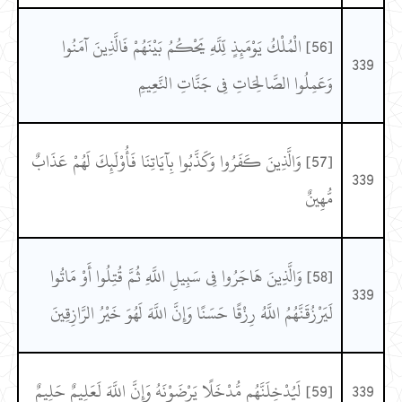
[56] الْمُلْكُ يَوْمَئِذٍ لِّلَّهِ يَحْكُمُ بَيْنَهُمْ فَالَّذِينَ آمَنُوا
339
وَعَمِلُوا الصَّالِحَاتِ فِي جَنَّاتِ النَّعِيمِ
[57] وَالَّذِينَ كَفَرُوا وَكَذَّبُوا بِآيَاتِنَا فَأُوْلَئِكَ لَهُمْ عَذَابٌ
339
مُّهِينٌ
[58] وَالَّذِينَ هَاجَرُوا فِي سَبِيلِ اللَّهِ ثُمَّ قُتِلُوا أَوْ مَاتُوا
339
لَيَرْزُقَنَّهُمُ اللَّهُ رِزْقًا حَسَنًا وَإِنَّ اللَّهَ لَهُوَ خَيْرُ الرَّازِقِينَ
339
[59] لَيُدْخِلَنَّهُم مُّدْخَلًا يَرْضَوْنَهُ وَإِنَّ اللَّهَ لَعَلِيمٌ حَلِيمٌ