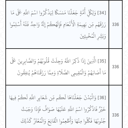
[34] وَلِكُلِّ أُمَّةٍ جَعَلْنَا مَنسَكًا لِيَذْكُرُوا اسْمَ اللَّهِ عَلَى مَا
336
رَزَقَهُم مِّن بَهِيمَةِ الْأَنْعَامِ فَإِلَهُكُمْ إِلَهٌ وَاحِدٌ فَلَهُ أَسْلِمُوا
وَبَشِّرِ الْمُخْبِتِينَ
[35] الَّذِينَ إِذَا ذُكِرَ اللَّهُ وَجِلَتْ قُلُوبُهُمْ وَالصَّابِرِينَ عَلَى
336
مَا أَصَابَهُمْ وَالْمُقِيمِي الصَّلَاةِ وَمِمَّا رَزَقْنَاهُمْ يُنفِقُونَ
[36] وَالْبُدْنَ جَعَلْنَاهَا لَكُم مِّن شَعَائِرِ اللَّهِ لَكُمْ فِيهَا
خَيْرٌ فَاذْكُرُوا اسْمَ اللَّهِ عَلَيْهَا صَوَافَّ فَإِذَا وَجَبَتْ
336
جُنُوبُهَا فَكُلُوا مِنْهَا وَأَطْعِمُوا الْقَانِعَ وَالْمُعْتَرَّ كَذَلِكَ