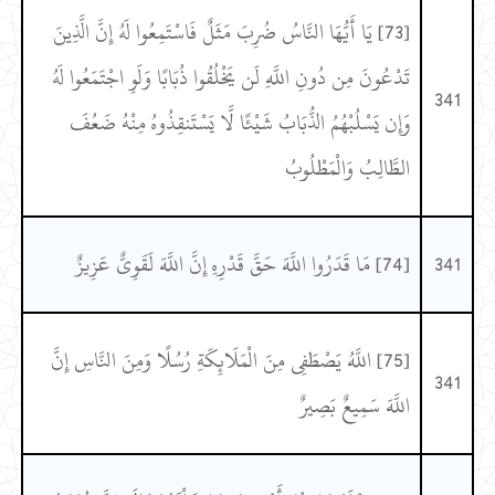
[73] يَا أَيُّهَا النَّاسُ ضُرِبَ مَثَلٌ فَاسْتَمِعُوا لَهُ إِنَّ الَّذِينَ
تَدْعُونَ مِن دُونِ اللَّهِ لَن يَخْلُقُوا ذُبَابًا وَلَوِ اجْتَمَعُوا لَهُ
341
وَإِن يَسْلُبْهُمُ الذُّبَابُ شَيْئًا لَّا يَسْتَنقِذُوهُ مِنْهُ ضَعُفَ
الطَّالِبُ وَالْمَطْلُوبُ
341
[74] مَا قَدَرُوا اللَّهَ حَقَّ قَدْرِهِ إِنَّ اللَّهَ لَقَوِيٌّ عَزِيزٌ
[75] اللَّهُ يَصْطَفِي مِنَ الْمَلَائِكَةِ رُسُلًا وَمِنَ النَّاسِ إِنَّ
341
اللَّهَ سَمِيعٌ بَصِيرٌ