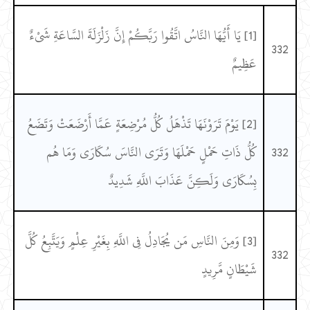
[1] يَا أَيُّهَا النَّاسُ اتَّقُوا رَبَّكُمْ إِنَّ زَلْزَلَةَ السَّاعَةِ شَيْءٌ
332
عَظِيمٌ
[2] يَوْمَ تَرَوْنَهَا تَذْهَلُ كُلُّ مُرْضِعَةٍ عَمَّا أَرْضَعَتْ وَتَضَعُ
332
كُلُّ ذَاتِ حَمْلٍ حَمْلَهَا وَتَرَى النَّاسَ سُكَارَى وَمَا هُم
بِسُكَارَى وَلَكِنَّ عَذَابَ اللَّهِ شَدِيدٌ
[3] وَمِنَ النَّاسِ مَن يُجَادِلُ فِي اللَّهِ بِغَيْرِ عِلْمٍ وَيَتَّبِعُ كُلَّ
332
شَيْطَانٍ مَّرِيدٍ