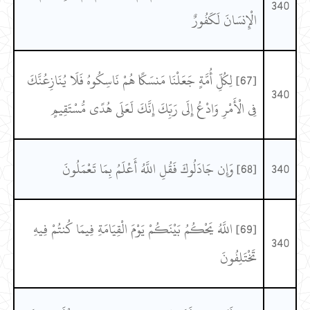
340
الْإِنسَانَ لَكَفُورٌ
[67] لِكُلِّ أُمَّةٍ جَعَلْنَا مَنسَكًا هُمْ نَاسِكُوهُ فَلَا يُنَازِعُنَّكَ
340
فِي الْأَمْرِ وَادْعُ إِلَى رَبِّكَ إِنَّكَ لَعَلَى هُدًى مُّسْتَقِيمٍ
340
[68] وَإِن جَادَلُوكَ فَقُلِ اللَّهُ أَعْلَمُ بِمَا تَعْمَلُونَ
[69] اللَّهُ يَحْكُمُ بَيْنَكُمْ يَوْمَ الْقِيَامَةِ فِيمَا كُنتُمْ فِيهِ
340
تَخْتَلِفُونَ