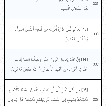
333
هُوَ الضَّلَالُ الْبَعِيدُ
[13] يَدْعُو لَمَن ضَرُّهُ أَقْرَبُ مِن نَّفْعِهِ لَبِئْسَ الْمَوْلَى
333
وَلَبِئْسَ الْعَشِيرُ
[14] إِنَّ اللَّهَ يُدْخِلُ الَّذِينَ آمَنُوا وَعَمِلُوا الصَّالِحَاتِ
333
جَنَّاتٍ تَجْرِي مِن تَحْتِهَا الْأَنْهَارُ إِنَّ اللَّهَ يَفْعَلُ مَا يُرِيدُ
[15] مَن كَانَ يَظُنُّ أَن لَّن يَنصُرَهُ اللَّهُ فِي الدُّنْيَا وَالْآخِرَةِ
333
فَلْيَمْدُدْ بِسَبَبٍ إِلَى السَّمَاء ثُمَّ لِيَقْطَعْ فَلْيَنظُرْ هَلْ يُذْهِبَنَّ