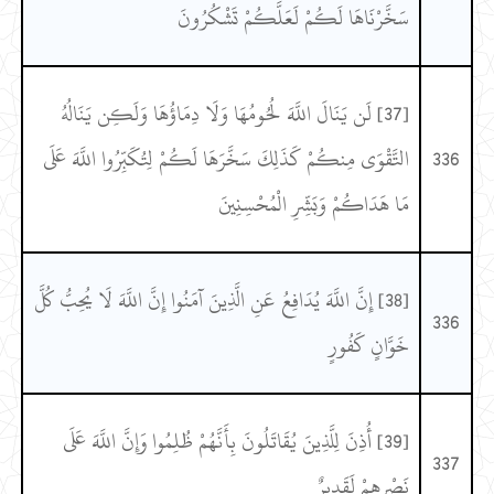
سَخَّرْنَاهَا لَكُمْ لَعَلَّكُمْ تَشْكُرُونَ
[37] لَن يَنَالَ اللَّهَ لُحُومُهَا وَلَا دِمَاؤُهَا وَلَكِن يَنَالُهُ
336
التَّقْوَى مِنكُمْ كَذَلِكَ سَخَّرَهَا لَكُمْ لِتُكَبِّرُوا اللَّهَ عَلَى
مَا هَدَاكُمْ وَبَشِّرِ الْمُحْسِنِينَ
[38] إِنَّ اللَّهَ يُدَافِعُ عَنِ الَّذِينَ آمَنُوا إِنَّ اللَّهَ لَا يُحِبُّ كُلَّ
336
خَوَّانٍ كَفُورٍ
[39] أُذِنَ لِلَّذِينَ يُقَاتَلُونَ بِأَنَّهُمْ ظُلِمُوا وَإِنَّ اللَّهَ عَلَى
337
نَصْرِهِمْ لَقَدِيرٌ