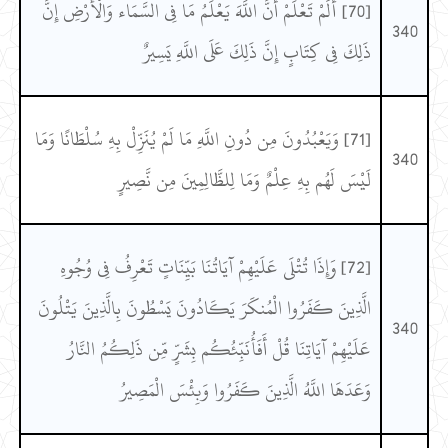
[70] أَلَمْ تَعْلَمْ أَنَّ اللَّهَ يَعْلَمُ مَا فِي السَّمَاء وَالْأَرْضِ إِنَّ
340
ذَلِكَ فِي كِتَابٍ إِنَّ ذَلِكَ عَلَى اللَّهِ يَسِيرٌ
[71] وَيَعْبُدُونَ مِن دُونِ اللَّهِ مَا لَمْ يُنَزِّلْ بِهِ سُلْطَانًا وَمَا
340
لَيْسَ لَهُم بِهِ عِلْمٌ وَمَا لِلظَّالِمِينَ مِن نَّصِيرٍ
[72] وَإِذَا تُتْلَى عَلَيْهِمْ آيَاتُنَا بَيِّنَاتٍ تَعْرِفُ فِي وُجُوهِ
الَّذِينَ كَفَرُوا الْمُنكَرَ يَكَادُونَ يَسْطُونَ بِالَّذِينَ يَتْلُونَ
340
عَلَيْهِمْ آيَاتِنَا قُلْ أَفَأُنَبِّئُكُم بِشَرٍّ مِّن ذَلِكُمُ النَّارُ
وَعَدَهَا اللَّهُ الَّذِينَ كَفَرُوا وَبِئْسَ الْمَصِيرُ