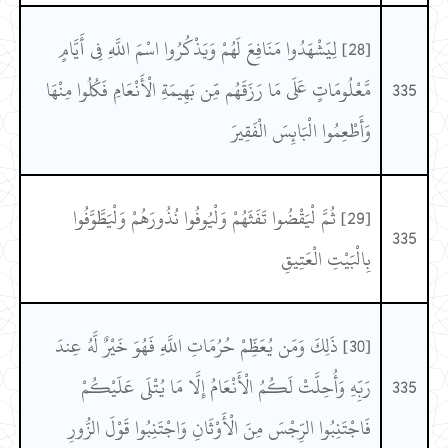
[28] لِيَشْهَدُوا مَنَافِعَ لَهُمْ وَيَذْكُرُوا اسْمَ اللَّهِ فِي أَيَّامٍ
335
مَّعْلُومَاتٍ عَلَى مَا رَزَقَهُم مِّن بَهِيمَةِ الْأَنْعَامِ فَكُلُوا مِنْهَا
وَأَطْعِمُوا الْبَائِسَ الْفَقِيرَ
[29] ثُمَّ لْيَقْضُوا تَفَثَهُمْ وَلْيُوفُوا نُذُورَهُمْ وَلْيَطَّوَّفُوا
335
بِالْبَيْتِ الْعَتِيقِ
[30] ذَلِكَ وَمَن يُعَظِّمْ حُرُمَاتِ اللَّهِ فَهُوَ خَيْرٌ لَّهُ عِندَ
335
رَبِّهِ وَأُحِلَّتْ لَكُمُ الْأَنْعَامُ إِلَّا مَا يُتْلَى عَلَيْكُمْ
فَاجْتَنِبُوا الرِّجْسَ مِنَ الْأَوْثَانِ وَاجْتَنِبُوا قَوْلَ الزُّورِ