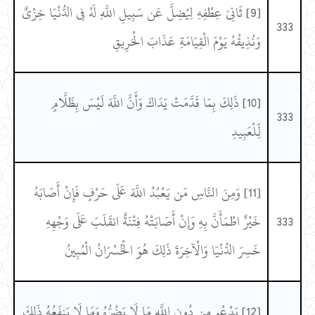
[9] ثَانِيَ عِطْفِهِ لِيُضِلَّ عَن سَبِيلِ اللَّهِ لَهُ فِي الدُّنْيَا خِزْيٌ
333
وَنُذِيقُهُ يَوْمَ الْقِيَامَةِ عَذَابَ الْحَرِيقِ
[10] ذَلِكَ بِمَا قَدَّمَتْ يَدَاكَ وَأَنَّ اللَّهَ لَيْسَ بِظَلَّامٍ
333
لِّلْعَبِيدِ
[11] وَمِنَ النَّاسِ مَن يَعْبُدُ اللَّهَ عَلَى حَرْفٍ فَإِنْ أَصَابَهُ
333
خَيْرٌ اطْمَأَنَّ بِهِ وَإِنْ أَصَابَتْهُ فِتْنَةٌ انقَلَبَ عَلَى وَجْهِهِ
خَسِرَ الدُّنْيَا وَالْآخِرَةَ ذَلِكَ هُوَ الْخُسْرَانُ الْمُبِينُ
[12] يَدْعُو مِن دُونِ اللَّهِ مَا لَا يَضُرُّهُ وَمَا لَا يَنفَعُهُ ذَلِكَ