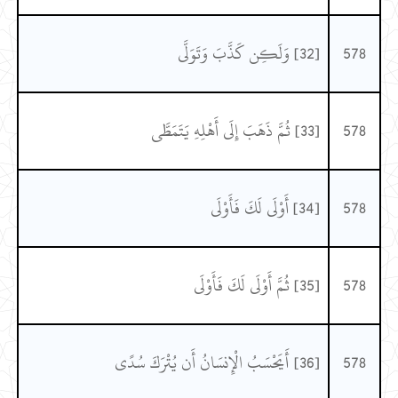
578
[32] وَلَكِن كَذَّبَ وَتَوَلَّى
578
[33] ثُمَّ ذَهَبَ إِلَى أَهْلِهِ يَتَمَطَّى
578
[34] أَوْلَى لَكَ فَأَوْلَى
578
[35] ثُمَّ أَوْلَى لَكَ فَأَوْلَى
578
[36] أَيَحْسَبُ الْإِنسَانُ أَن يُتْرَكَ سُدًى