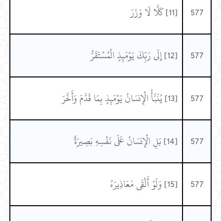
577
[11] كَلَّا لَا وَزَرَ
577
[12] إِلَى رَبِّكَ يَوْمَئِذٍ الْمُسْتَقَرُّ
577
[13] يُنَبَّأُ الْإِنسَانُ يَوْمَئِذٍ بِمَا قَدَّمَ وَأَخَّرَ
577
[14] بَلِ الْإِنسَانُ عَلَى نَفْسِهِ بَصِيرَةٌ
577
[15] وَلَوْ أَلْقَى مَعَاذِيرَهُ