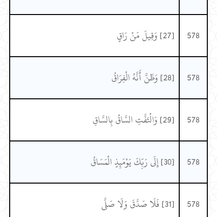
578
[27] وَقِيلَ مَنْ رَاقٍ
578
[28] وَظَنَّ أَنَّهُ الْفِرَاقُ
578
[29] وَالْتَفَّتِ السَّاقُ بِالسَّاقِ
578
[30] إِلَى رَبِّكَ يَوْمَئِذٍ الْمَسَاقُ
578
[31] فَلَا صَدَّقَ وَلَا صَلَّى