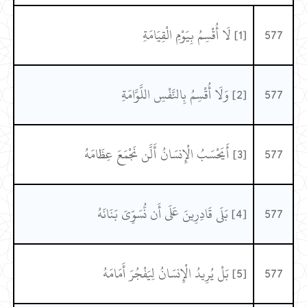
577
[1] لَا أُقْسِمُ بِيَوْمِ الْقِيَامَةِ
577
[2] وَلَا أُقْسِمُ بِالنَّفْسِ اللَّوَّامَةِ
577
[3] أَيَحْسَبُ الْإِنسَانُ أَلَّن نَجْمَعَ عِظَامَهُ
577
[4] بَلَى قَادِرِينَ عَلَى أَن نُّسَوِّيَ بَنَانَهُ
577
[5] بَلْ يُرِيدُ الْإِنسَانُ لِيَفْجُرَ أَمَامَهُ