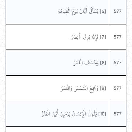
577
[6] يَسْأَلُ أَيَّانَ يَوْمُ الْقِيَامَةِ
577
[7] فَإِذَا بَرِقَ الْبَصَرُ
577
[8] وَخَسَفَ الْقَمَرُ
577
[9] وَجُمِعَ الشَّمْسُ وَالْقَمَرُ
577
[10] يَقُولُ الْإِنسَانُ يَوْمَئِذٍ أَيْنَ الْمَفَرُّ