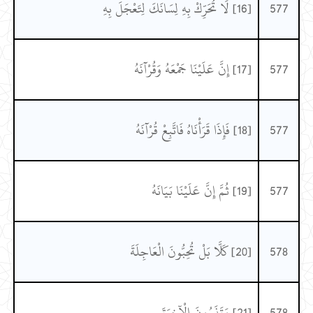
577
[16] لَا تُحَرِّكْ بِهِ لِسَانَكَ لِتَعْجَلَ بِهِ
577
[17] إِنَّ عَلَيْنَا جَمْعَهُ وَقُرْآنَهُ
577
[18] فَإِذَا قَرَأْنَاهُ فَاتَّبِعْ قُرْآنَهُ
577
[19] ثُمَّ إِنَّ عَلَيْنَا بَيَانَهُ
578
[20] كَلَّا بَلْ تُحِبُّونَ الْعَاجِلَةَ
578
[21] وَتَذَرُونَ الْآخِرَةَ