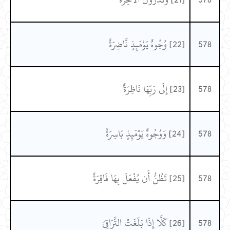
578
[22] وُجُوهٌ يَوْمَئِذٍ نَّاضِرَةٌ
578
[23] إِلَى رَبِّهَا نَاظِرَةٌ
578
[24] وَوُجُوهٌ يَوْمَئِذٍ بَاسِرَةٌ
578
[25] تَظُنُّ أَن يُفْعَلَ بِهَا فَاقِرَةٌ
578
[26] كَلَّا إِذَا بَلَغَتْ التَّرَاقِيَ