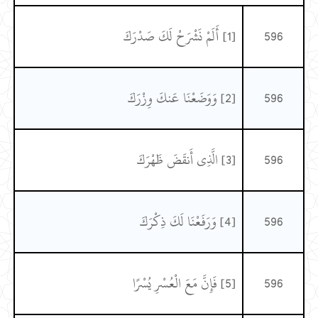
596
[1] أَلَمْ نَشْرَحْ لَكَ صَدْرَكَ
596
[2] وَوَضَعْنَا عَنكَ وِزْرَكَ
596
[3] الَّذِي أَنقَضَ ظَهْرَكَ
596
[4] وَرَفَعْنَا لَكَ ذِكْرَكَ
596
[5] فَإِنَّ مَعَ الْعُسْرِ يُسْرًا