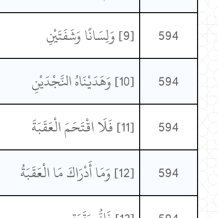
594
[9] وَلِسَانًا وَشَفَتَيْنِ
594
[10] وَهَدَيْنَاهُ النَّجْدَيْنِ
594
[11] فَلَا اقْتَحَمَ الْعَقَبَةَ
594
[12] وَمَا أَدْرَاكَ مَا الْعَقَبَةُ