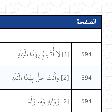
الصفحة
594
[1] لَا أُقْسِمُ بِهَذَا الْبَلَدِ
594
[2] وَأَنتَ حِلٌّ بِهَذَا الْبَلَدِ
594
[3] وَوَالِدٍ وَمَا وَلَدَ