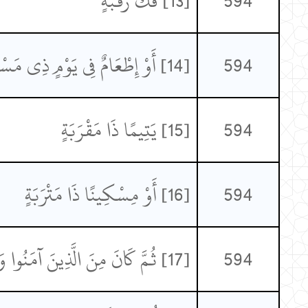
594
[13] فَكُّ رَقَبَةٍ
594
[14] أَوْ إِطْعَامٌ فِي يَوْمٍ ذِي مَسْغَبَةٍ
594
[15] يَتِيمًا ذَا مَقْرَبَةٍ
594
[16] أَوْ مِسْكِينًا ذَا مَتْرَبَةٍ
594
[17] ثُمَّ كَانَ مِنَ الَّذِينَ آمَنُوا وَتَوَاصَوْا بِالصَّبْرِ وَتَوَاصَوْا بِالْمَرْحَمَةِ