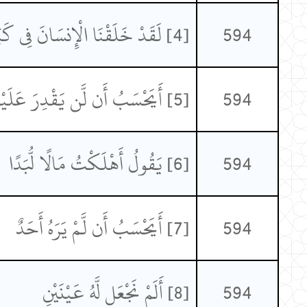
594
[4] لَقَدْ خَلَقْنَا الْإِنسَانَ فِي كَبَدٍ
594
[5] أَيَحْسَبُ أَن لَّن يَقْدِرَ عَلَيْهِ أَحَدٌ
594
[6] يَقُولُ أَهْلَكْتُ مَالًا لُّبَدًا
594
[7] أَيَحْسَبُ أَن لَّمْ يَرَهُ أَحَدٌ
594
[8] أَلَمْ نَجْعَل لَّهُ عَيْنَيْنِ