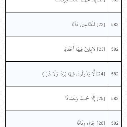
582
[22] لِلْطَّاغِينَ مَآبًا
582
[23] لَابِثِينَ فِيهَا أَحْقَابًا
582
[24] لَّا يَذُوقُونَ فِيهَا بَرْدًا وَلَا شَرَابًا
582
[25] إِلَّا حَمِيمًا وَغَسَّاقًا
582
[26] جَزَاء وِفَاقًا