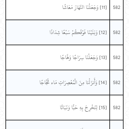
582
[11] وَجَعَلْنَا النَّهَارَ مَعَاشًا
582
[12] وَبَنَيْنَا فَوْقَكُمْ سَبْعًا شِدَادًا
582
[13] وَجَعَلْنَا سِرَاجًا وَهَّاجًا
582
[14] وَأَنزَلْنَا مِنَ الْمُعْصِرَاتِ مَاء ثَجَّاجًا
582
[15] لِنُخْرِجَ بِهِ حَبًّا وَنَبَاتًا