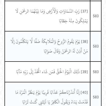
[37] رَبِّ السَّمَاوَاتِ وَالْأَرْضِ وَمَا بَيْنَهُمَا الرحْمَنِ لَا
583
يَمْلِكُونَ مِنْهُ خِطَابًا
[38] يَوْمَ يَقُومُ الرُّوحُ وَالْمَلَائِكَةُ صَفًّا لَّا يَتَكَلَّمُونَ إِلَّا
583
مَنْ أَذِنَ لَهُ الرحْمَنُ وَقَالَ صَوَابًا
583
[39] ذَلِكَ الْيَوْمُ الْحَقُّ فَمَن شَاء اتَّخَذَ إِلَى رَبِّهِ مَآبًا
[40] إِنَّا أَنذَرْنَاكُمْ عَذَابًا قَرِيبًا يَوْمَ يَنظُرُ الْمَرْءُ مَا
583
قَدَّمَتْ يَدَاهُ وَيَقُولُ الْكَافِرُ يَا لَيْتَنِي كُنتُ تُرَابًا