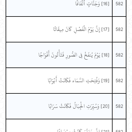
582
[16] وَجَنَّاتٍ أَلْفَافًا
582
[17] إِنَّ يَوْمَ الْفَصْلِ كَانَ مِيقَاتًا
582
[18] يَوْمَ يُنفَخُ فِي الصُّورِ فَتَأْتُونَ أَفْوَاجًا
582
[19] وَفُتِحَتِ السَّمَاء فَكَانَتْ أَبْوَابًا
582
[20] وَسُيِّرَتِ الْجِبَالُ فَكَانَتْ سَرَابًا
582
[21] إِنَّ جَهَنَّمَ كَانَتْ مِرْصَادًا