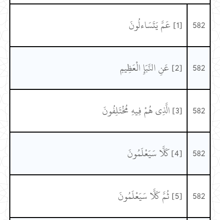
582
[1] عَمَّ يَتَسَاءلُونَ
582
[2] عَنِ النَّبَإِ الْعَظِيمِ
582
[3] الَّذِي هُمْ فِيهِ مُخْتَلِفُونَ
582
[4] كَلَّا سَيَعْلَمُونَ
582
[5] ثُمَّ كَلَّا سَيَعْلَمُونَ