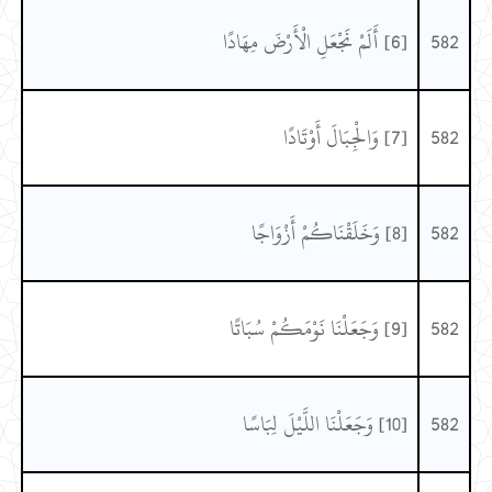
582
[6] أَلَمْ نَجْعَلِ الْأَرْضَ مِهَادًا
582
[7] وَالْجِبَالَ أَوْتَادًا
582
[8] وَخَلَقْنَاكُمْ أَزْوَاجًا
582
[9] وَجَعَلْنَا نَوْمَكُمْ سُبَاتًا
582
[10] وَجَعَلْنَا اللَّيْلَ لِبَاسًا