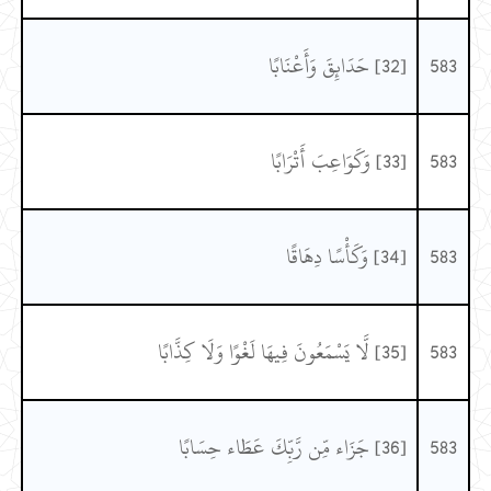
583
[32] حَدَائِقَ وَأَعْنَابًا
583
[33] وَكَوَاعِبَ أَتْرَابًا
583
[34] وَكَأْسًا دِهَاقًا
583
[35] لَّا يَسْمَعُونَ فِيهَا لَغْوًا وَلَا كِذَّابًا
583
[36] جَزَاء مِّن رَّبِّكَ عَطَاء حِسَابًا