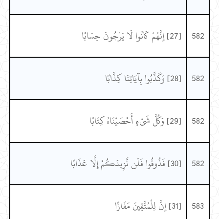
582
[27] إِنَّهُمْ كَانُوا لَا يَرْجُونَ حِسَابًا
582
[28] وَكَذَّبُوا بِآيَاتِنَا كِذَّابًا
582
[29] وَكُلَّ شَيْءٍ أَحْصَيْنَاهُ كِتَابًا
582
[30] فَذُوقُوا فَلَن نَّزِيدَكُمْ إِلَّا عَذَابًا
583
[31] إِنَّ لِلْمُتَّقِينَ مَفَازًا