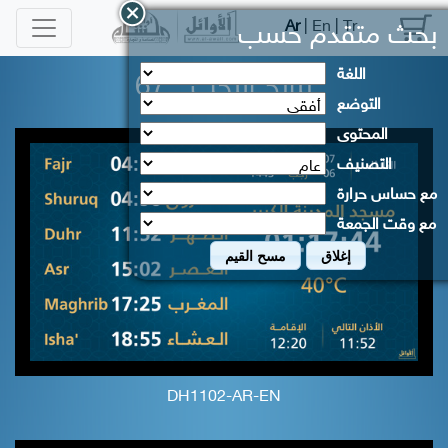
Ar
|
En
|
Tr
بحث متقدم حسب
اللغة
نتائج البحث :
67
التوضع
المحتوى
التصنيف
مع حساس حرارة
مع وقت الجمعة
إغلاق
مسح القيم
DH1102-AR-EN