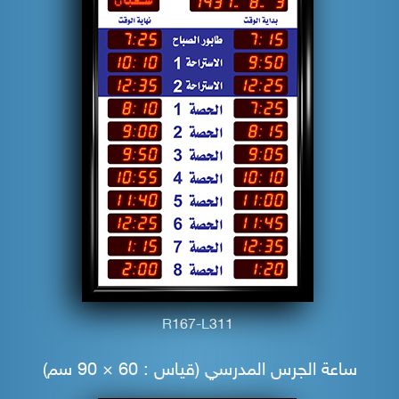
R
1
6
7
-L
3
1
1
ساعة الجرس المدرسي (قياس : 60 × 90 سم)