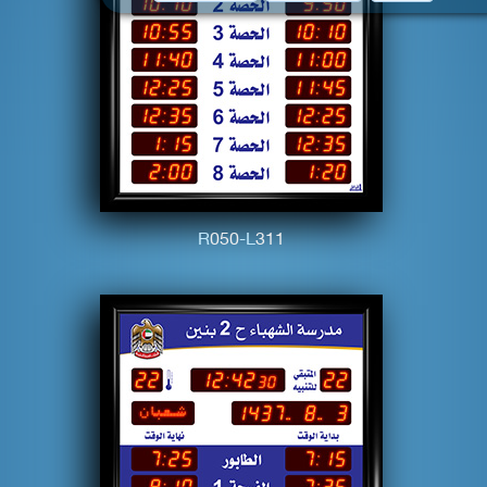
R
0
5
0
-L
3
1
1