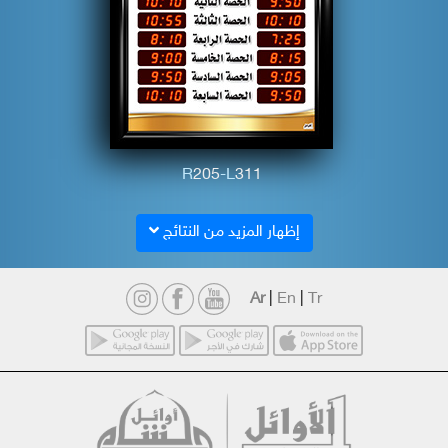
R
2
0
5
-L
3
1
1
إظهار المزيد من النتائج
Ar
|
En
|
Tr