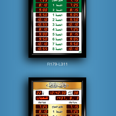
R
1
7
9
-L
3
1
1