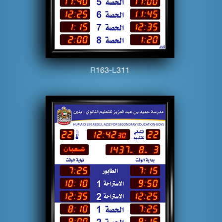
R
1
6
3
-L
3
1
1