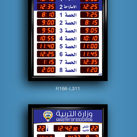
R
1
6
6
-L
3
1
1