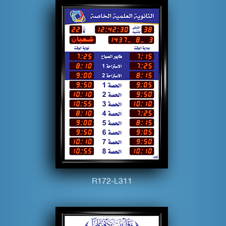
R
1
7
2
-L
3
1
1