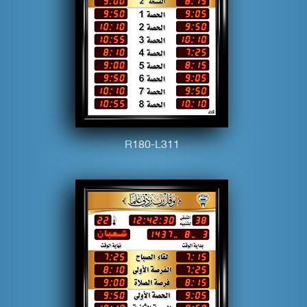
R
1
8
0
-L
3
1
1