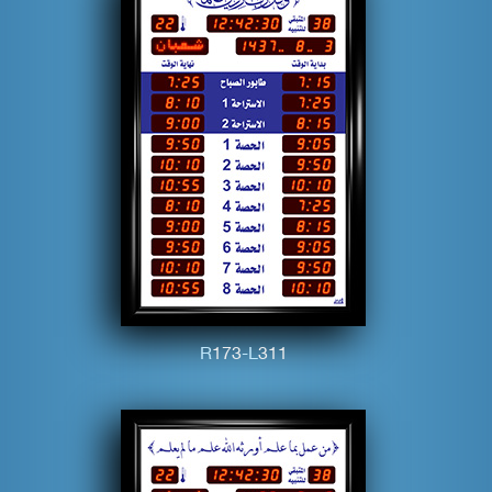
R
1
7
3
-L
3
1
1