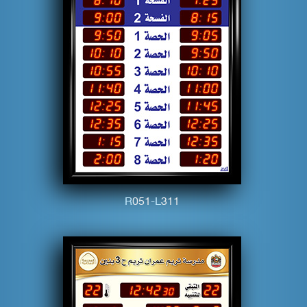
R
0
5
1
-L
3
1
1