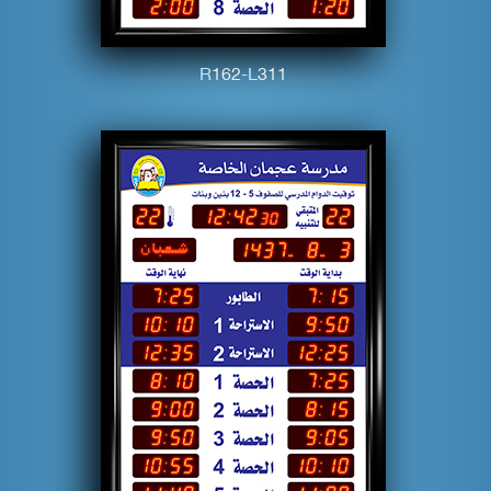
R
1
6
2
-L
3
1
1