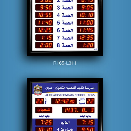
R
1
6
5
-L
3
1
1