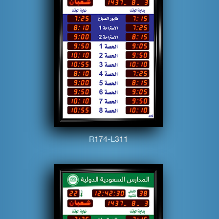
R
1
7
4
-L
3
1
1