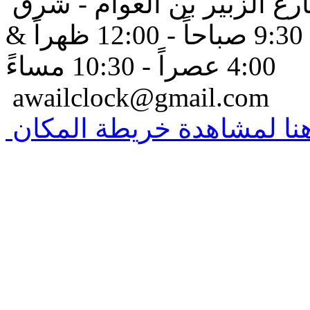
- بمخرج 15 - شارع الزبير بن العوام - شرق
كلية المعلمين ... ، أوقات الدوام: 9:30 صباحاً - 12:00 ظهراً &
4:00 عصراً - 10:30 مساءً
awailclock@gmail.com
هنا لمشاهدة خريطة المكان