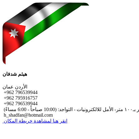
هيثم شدفان
الأردن
عمان
+962 796539944
+962 795916757
+962 796539944
مساءً)
h_shadfan@hotmail.com
انقر هنا لمشاهدة خريطة المكان